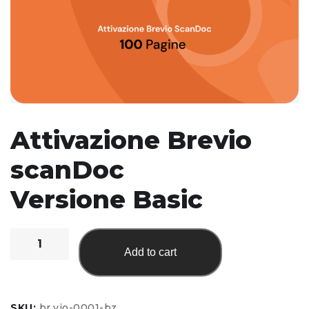
Attivazione Brevio
scanDoc
Versione Basic
Add to cart
SKU:
br.vio-0001-bz